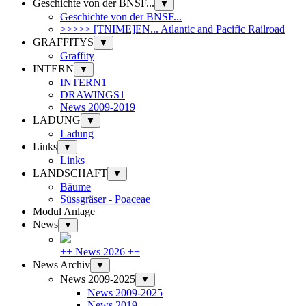
Geschichte von der BNSF...
▼
Geschichte von der BNSF...
>>>>> [TNIME]EN... Atlantic and Pacific Railroad
GRAFFITYS
▼
Graffity
INTERN
▼
INTERN1
DRAWINGS1
News 2009-2019
LADUNG
▼
Ladung
Links
▼
Links
LANDSCHAFT
▼
Bäume
Süssgräser - Poaceae
Modul Anlage
News
▼
++ News 2026 ++
News Archiv
▼
News 2009-2025
▼
News 2009-2025
News 2019