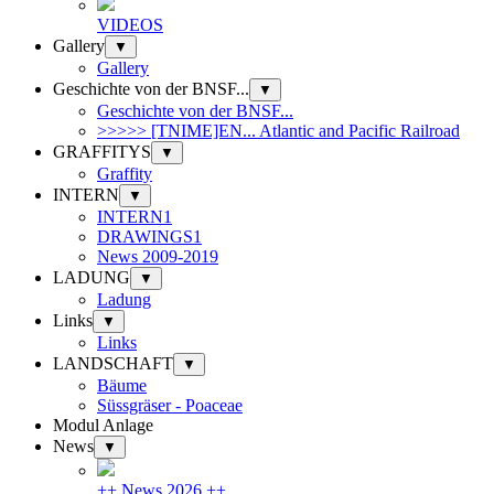
VIDEOS
Gallery
▼
Gallery
Geschichte von der BNSF...
▼
Geschichte von der BNSF...
>>>>> [TNIME]EN... Atlantic and Pacific Railroad
GRAFFITYS
▼
Graffity
INTERN
▼
INTERN1
DRAWINGS1
News 2009-2019
LADUNG
▼
Ladung
Links
▼
Links
LANDSCHAFT
▼
Bäume
Süssgräser - Poaceae
Modul Anlage
News
▼
++ News 2026 ++