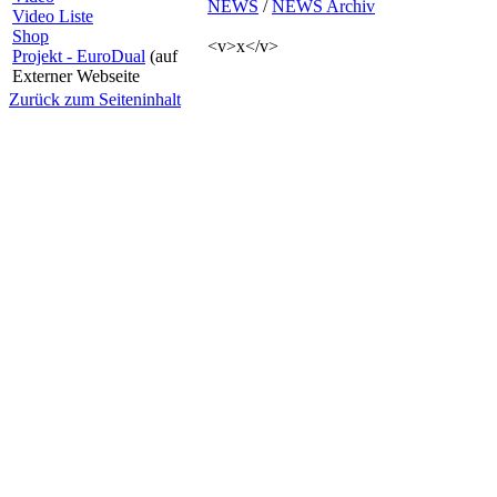
NEWS
/
NEWS Archiv
Video Liste
Shop
<v>x</v>
Projekt - EuroDual
(auf
Externer Webseite
Zurück zum Seiteninhalt