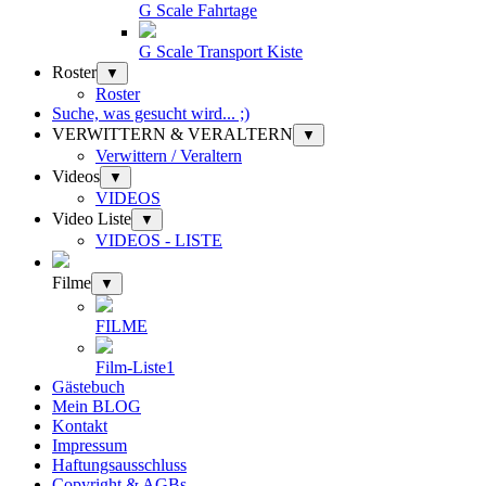
G Scale Fahrtage
G Scale Transport Kiste
Roster
▼
Roster
Suche, was gesucht wird... ;)
VERWITTERN & VERALTERN
▼
Verwittern / Veraltern
Videos
▼
VIDEOS
Video Liste
▼
VIDEOS - LISTE
Filme
▼
FILME
Film-Liste1
Gästebuch
Mein BLOG
Kontakt
Impressum
Haftungsausschluss
Copyright & AGBs