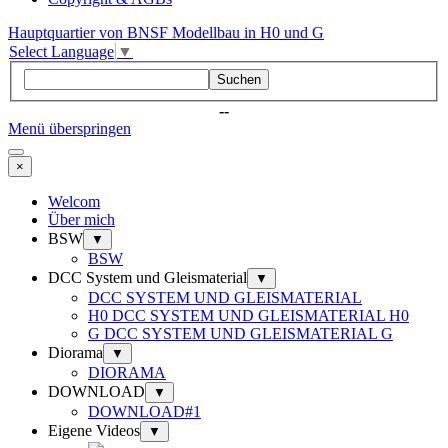
Hauptquartier von BNSF Modellbau in H0 und G
Select Language
▼
Suchen
--
Menü überspringen
×
Welcom
Über mich
BSW
▼
BSW
DCC System und Gleismaterial
▼
DCC SYSTEM UND GLEISMATERIAL
H0 DCC SYSTEM UND GLEISMATERIAL H0
G DCC SYSTEM UND GLEISMATERIAL G
Diorama
▼
DIORAMA
DOWNLOAD
▼
DOWNLOAD#1
Eigene Videos
▼