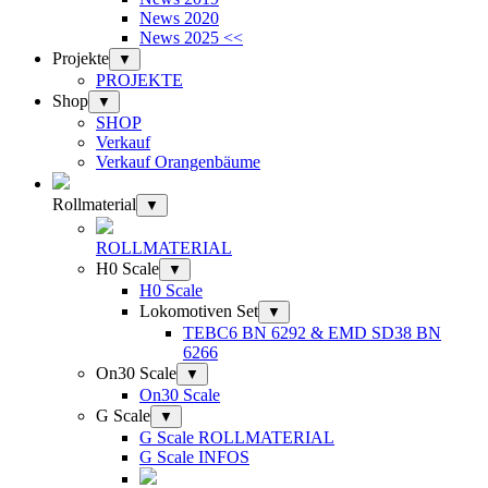
News 2020
News 2025 <<
Projekte
▼
PROJEKTE
Shop
▼
SHOP
Verkauf
Verkauf Orangenbäume
Rollmaterial
▼
ROLLMATERIAL
H0 Scale
▼
H0 Scale
Lokomotiven Set
▼
TEBC6 BN 6292 & EMD SD38 BN
6266
On30 Scale
▼
On30 Scale
G Scale
▼
G Scale ROLLMATERIAL
G Scale INFOS