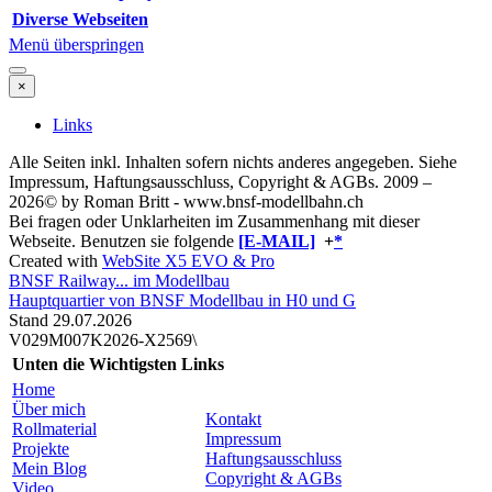
Diverse Webseiten
Menü überspringen
×
Links
Alle Seiten inkl. Inhalten sofern nichts anderes angegeben. Siehe
Impressum, Haftungsausschluss, Copyright & AGBs.
2009 –
2026© by Roman Britt - www.bnsf-modellbahn.ch
Bei fragen oder Unklarheiten im Zusammenhang mit dieser
Webseite. Benutzen sie folgende
[E-MAIL]
+
*
Created with
WebSite X5 EVO & Pro
BNSF Railway... im Modellbau
Hauptquartier von BNSF Modellbau in H0 und G
Stand 29.07
.2026
V029M007K2026-X2569\
Unten die Wichtigsten Links
Home
Über mich
Kontakt
Rollmaterial
Impressum
Projekte
Haftungsausschluss
Mein Blog
Copyright & AGBs
Video