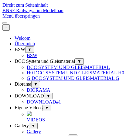
Direkt zum Seiteninhalt
BNSF Railway... im Modellbau
Menü überspringen
×
Welcom
Über mich
BSW
▼
BSW
DCC System und Gleismaterial
▼
DCC SYSTEM UND GLEISMATERIAL
H0 DCC SYSTEM UND GLEISMATERIAL H0
G DCC SYSTEM UND GLEISMATERIAL G
Diorama
▼
DIORAMA
DOWNLOAD
▼
DOWNLOAD#1
Eigene Videos
▼
VIDEOS
Gallery
▼
Gallery